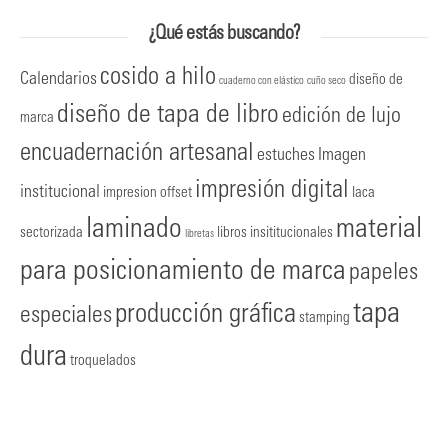
¿Qué estás buscando?
cosido a hilo
Calendarios
diseño de
cuaderno con elástico
cuño seco
diseño de tapa de libro
edición de lujo
marca
encuadernación artesanal
estuches
Imagen
impresión digital
institucional
impresion offset
laca
laminado
material
sectorizada
libros insititucionales
libretas
para posicionamiento de marca
papeles
tapa
producción gráfica
especiales
stamping
dura
troquelados