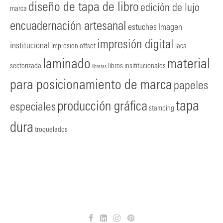
diseño de tapa de libro
edición de lujo
marca
encuadernación artesanal
estuches
Imagen
impresión digital
institucional
impresion offset
laca
laminado
material
sectorizada
libros insititucionales
libretas
para posicionamiento de marca
papeles
tapa
producción gráfica
especiales
stamping
dura
troquelados