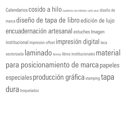
cosido a hilo
Calendarios
diseño de
cuaderno con elástico
cuño seco
diseño de tapa de libro
edición de lujo
marca
encuadernación artesanal
estuches
Imagen
impresión digital
institucional
impresion offset
laca
laminado
material
sectorizada
libros insititucionales
libretas
para posicionamiento de marca
papeles
tapa
producción gráfica
especiales
stamping
dura
troquelados