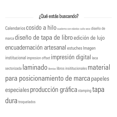
¿Qué estás buscando?
cosido a hilo
Calendarios
diseño de
cuaderno con elástico
cuño seco
diseño de tapa de libro
edición de lujo
marca
encuadernación artesanal
estuches
Imagen
impresión digital
institucional
impresion offset
laca
laminado
material
sectorizada
libros insititucionales
libretas
para posicionamiento de marca
papeles
tapa
producción gráfica
especiales
stamping
dura
troquelados