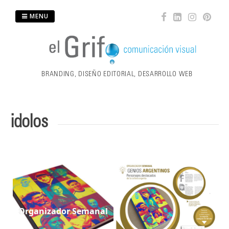
Skip
MENU
to
content
BRANDING, DISEÑO EDITORIAL, DESARROLLO WEB
idolos
Organizador Semanal