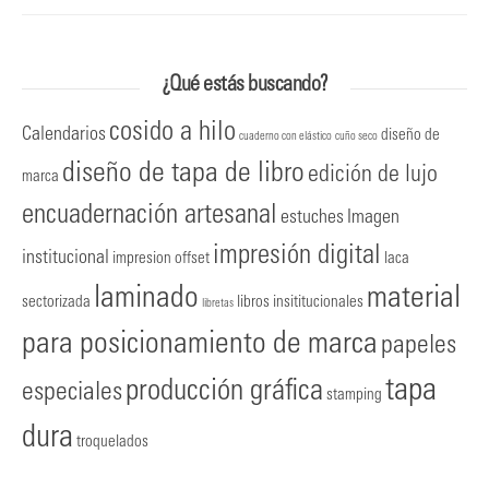
¿Qué estás buscando?
cosido a hilo
Calendarios
diseño de
cuaderno con elástico
cuño seco
diseño de tapa de libro
edición de lujo
marca
encuadernación artesanal
estuches
Imagen
impresión digital
institucional
impresion offset
laca
laminado
material
sectorizada
libros insititucionales
libretas
para posicionamiento de marca
papeles
tapa
producción gráfica
especiales
stamping
dura
troquelados