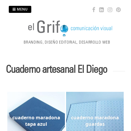
Skip
MENU
to
content
BRANDING, DISEÑO EDITORIAL, DESARROLLO WEB
Cuaderno artesanal El Diego
cuaderno maradona
cuaderno maradona
tapa azul
guardas