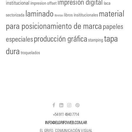
impresión digital
institucional
impresion offset
laca
laminado
material
sectorizada
libros insititucionales
libretas
para posicionamiento de marca
papeles
tapa
producción gráfica
especiales
stamping
dura
troquelados
+54 911 4940 7714
INFO@ELGRIFOWEB.COM.AR
EL GRIFO, COMUNICACIÓN VISUAL