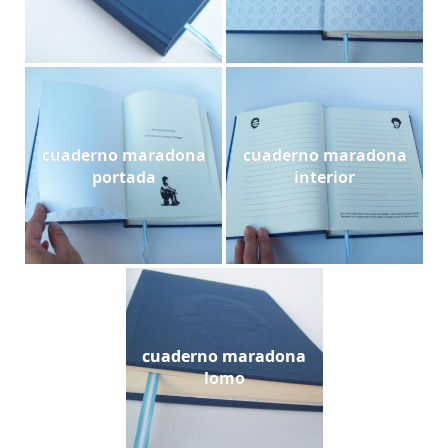
cuaderno maradona
cuaderno maradona
portada
interior
cuaderno maradona
lomo